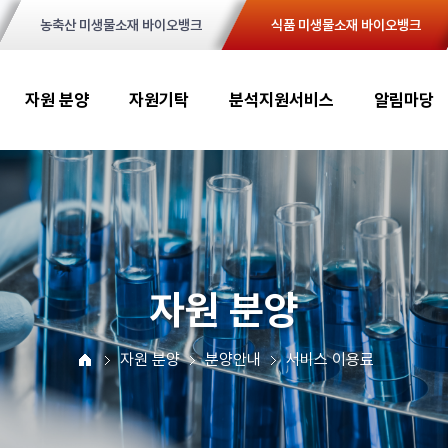
농축산 미생물소재 바이오뱅크
식품 미생물소재 바이오뱅크
자원 분양
자원기탁
분석지원서비스
알림마당
자원 분양
자원 분양
분양안내
서비스 이용료