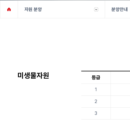
자원 분양
분양안내
미생물자원
등급
1
2
3