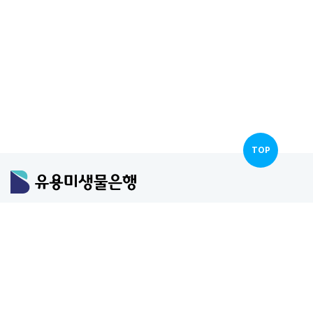
TOP
개인정보 처리방침
[56048] 전북특별자치도 순창군 순창읍 민속마을길 61-28
발효미생물산업진흥원
대표전화 : 063-650-2037
COPYRIGHT (C) 2021 MIFI.ALL RIGHTS RESERVED.