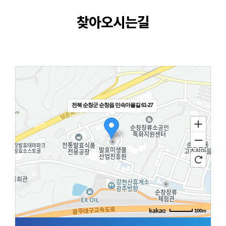
찾아오시는길
전북 순창군 순창읍 민속마을길 61-27
100m