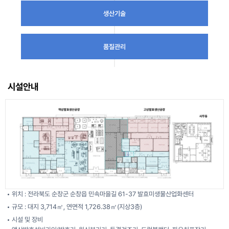
생산기술
품질관리
시설안내
위치 : 전라북도 순창군 순창읍 민속마을길 61-37 발효미생물산업화센터
규모 : 대지 3,714㎡, 연면적 1,726.38㎡(지상3층)
시설 및 장비