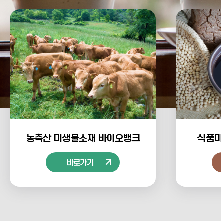
농축산 미생물소재
바이오뱅크
식품
바로가기