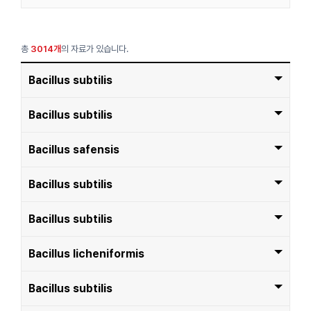
총
3014개
의 자료가 있습니다.
Bacillus subtilis
번호
3014
Bacillus subtilis
자원 번호(Identific
SRCM134147
번호
3013
Bacillus safensis
ation Number)
자원 번호(Identific
자원명(Strain)
Bacillus subtilis
SRCM134146
번호
3012
Bacillus subtilis
ation Number)
자원 분류(Resourc
자원 번호(Identific
Bacteria
자원명(Strain)
Bacillus subtilis
SRCM134145
번호
3011
e Type)
Bacillus subtilis
ation Number)
자원 분류(Resourc
자원 번호(Identific
생물안전등급(Biosa
Bacteria
자원명(Strain)
Bacillus safensis
SRCM134144
번호
3010
1
e Type)
Bacillus licheniformis
ation Number)
fty Level)
자원 분류(Resourc
자원 번호(Identific
생물안전등급(Biosa
Bacteria
자원명(Strain)
Bacillus subtilis
SRCM134143
산소요구성(Oxygen
번호
3009
1
e Type)
Bacillus subtilis
ation Number)
Aerobic
fty Level)
Reqiorement)
자원 분류(Resourc