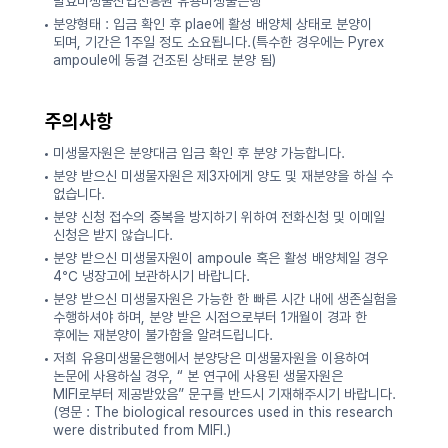
발효미생물산업진흥원 유용미생물은행
분양형태 : 입금 확인 후 plae에 활성 배양체 상태로 분양이
되며, 기간은 1주일 정도 소요됩니다.(특수한 경우에는 Pyrex
ampoule에 동결 건조된 상태로 분양 됨)
주의사항
미생물자원은 분양대금 입금 확인 후 분양 가능합니다.
분양 받으신 미생물자원은 제3자에게 양도 및 재분양을 하실 수
없습니다.
분양 신청 접수의 중복을 방지하기 위하여 전화신청 및 이메일
신청은 받지 않습니다.
분양 받으신 미생물자원이 ampoule 혹은 활성 배양체일 경우
4℃ 냉장고에 보관하시기 바랍니다.
분양 받으신 미생물자원은 가능한 한 빠른 시간 내에 생존실험을
수행하셔야 하며, 분양 받은 시점으로부터 1개월이 경과 한
후에는 재분양이 불가함을 알려드립니다.
저희 유용미생물은행에서 분양당은 미생물자원을 이용하여
논문에 사용하실 경우, “ 본 연구에 사용된 생물자원은
MIFI로부터 제공받았음” 문구를 반드시 기재해주시기 바랍니다.
(영문 : The biological resources used in this research
were distributed from MIFI.)